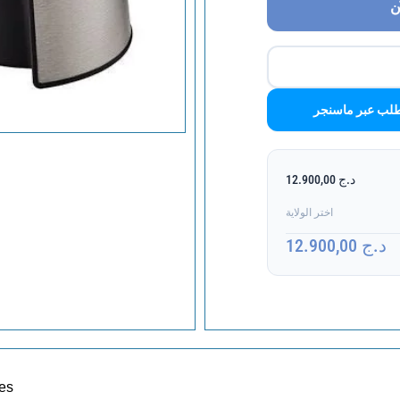
ن
لب عبر ماسنجر
د.ج 12.900,00
اختر الولاية
د.ج 12.900,00
mes