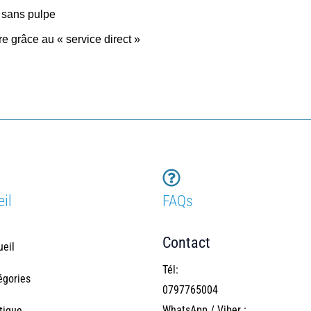
e sans pulpe
re grâce au « service direct »
il
FAQs
Contact
ueil
Tél:
égories
0797765004
WhatsApp / Viber :
tique