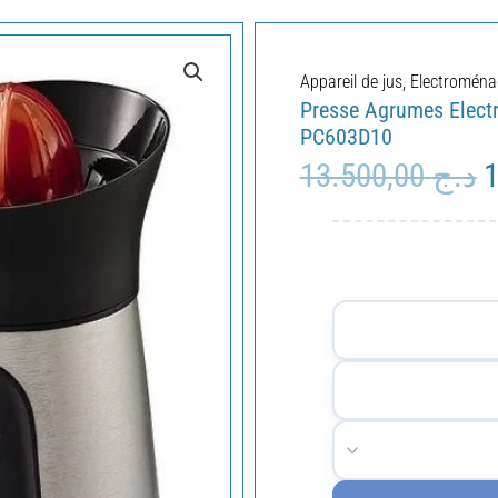
Appareil de jus
,
Electroména
Presse Agrumes Elec
PC603D10
13.500,00
د.ج
L
p
i
é