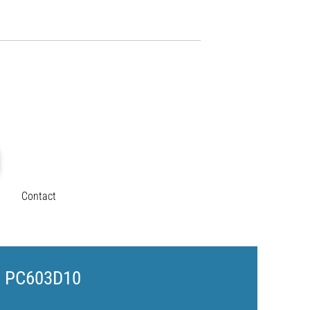
Contact
X PC603D10