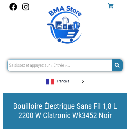
Aller
F
I
au
a
n
contenu
c
s
e
t
b
a
o
g
o
r
k
a
m
Français
Bouilloire Électrique Sans Fil 1,8 L
2200 W Clatronic Wk3452 Noir