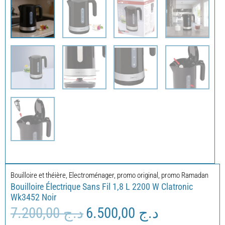
Bouilloire et théière
,
Electroménager
,
promo original
,
promo Ramadan
Bouilloire Électrique Sans Fil 1,8 L 2200 W Clatronic
Wk3452 Noir
7.200,00
د.ج
6.500,00
د.ج
Le
Le
prix
prix