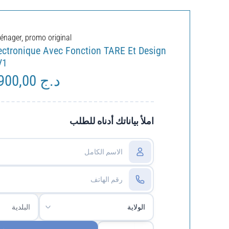
ménager
,
promo original
ectronique Avec Fonction TARE Et Design
V1
5.900,00
د.ج
Le
x
prix
tial
actuel
it :
est :
املأ بياناتك أدناه للطلب
د.ج 5.900,00.
د.ج 6.500,00.