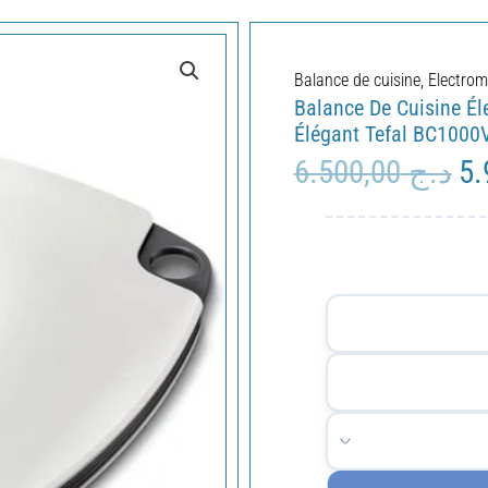
Balance de cuisine
,
Electro
Balance De Cuisine Él
Élégant Tefal BC1000
6.500,00
د.ج
Le
pri
ini
éta