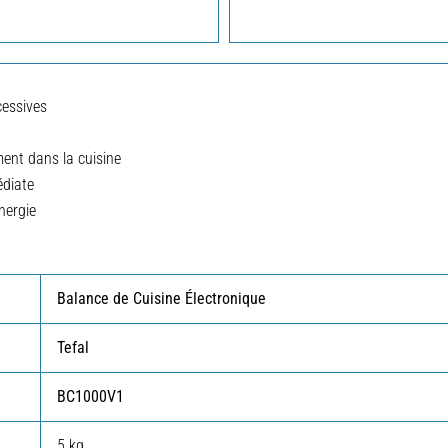
cessives
ment dans la cuisine
édiate
nergie
Balance de Cuisine Électronique
Tefal
BC1000V1
5 kg