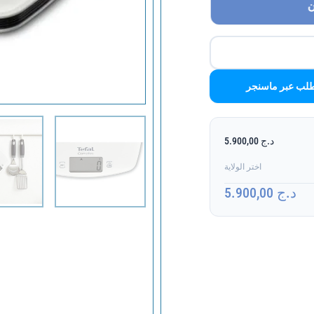
ن
لب عبر ماسنجر
د.ج 5.900,00
اختر الولاية
د.ج 5.900,00