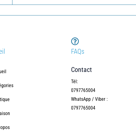
il
FAQs
Contact
ueil
Tél:
égories
0797765004
WhatsApp / Viber :
tique
0797765004
raison
ropos