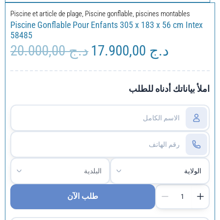
Piscine et article de plage
,
Piscine gonflable
,
piscines montables
Piscine Gonflable Pour Enfants 305 x 183 x 56 cm Intex
58485
20.000,00
د.ج
17.900,00
د.ج
Le
Le
prix
prix
initial
actuel
était :
est :
املأ بياناتك أدناه للطلب
د.ج 20.000,00.
طلب الآن