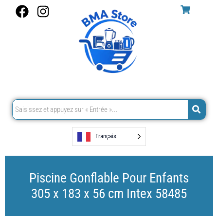
Aller
F
I
au
a
n
contenu
c
s
e
t
b
a
o
g
o
r
k
a
m
Français
Piscine Gonflable Pour Enfants
305 x 183 x 56 cm Intex 58485