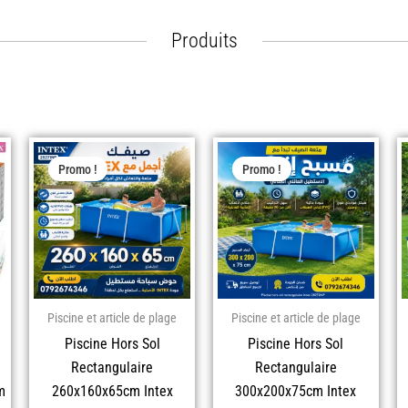
Produits
Le
Le
Le
Le
prix
prix
prix
prix
Promo !
Promo !
al
el
initial
actuel
initial
actuel
 :
était :
est :
était :
est :
د.ج 44.000,00.
د.ج 41.900,00.
د.ج 20.000,00.
د.ج 17.900,00.
Piscine et article de plage
Piscine et article de plage
Piscine Hors Sol
Piscine Hors Sol
‎Rectangulaire
‎Rectangulaire
m
260x160x65cm Intex
300x200x75cm Intex