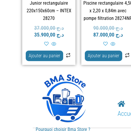
Junior rectangulaire
Piscine rectangulaire 4,5
220x150x60cm – INTEX
x 2,20 x 0,84m avec
28270
pompe filtration 28274N
37.000,00
د.ج
90.000,00
د.ج
35.900,00
د.ج
87.000,00
د.ج
Ajouter au panier
Ajouter au panier
Accue
Pourquoi choisir Bma Store ?