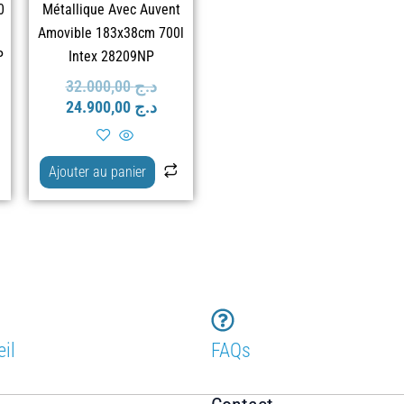
0
Métallique Avec Auvent
Amovible 183x38cm 700l
P
Intex 28209NP
32.000,00
د.ج
24.900,00
د.ج
Ajouter au panier
il
FAQs