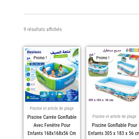
9 résultats affichés
Le
Le
Le
Le
prix
prix
prix
prix
Promo !
Promo !
initial
actuel
initi
actu
était :
est :
était
est :
د.ج 14.000,00.
د.ج 10.900,00.
Piscine et article de plage
Piscine et article de plage
Piscine Carrée Gonflable
Avec Fenêtre Pour
Piscine Gonflable Pour
Enfants 168x168x56 Cm
Enfants 305 x 183 x 56 c