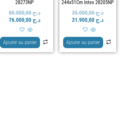
28273NP
244x51Cm Intex 28205NP
80.000,00
د.ج
35.000,00
د.ج
76.000,00
د.ج
31.900,00
د.ج
Ajouter au panier
Ajouter au panier