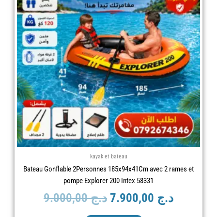
était :
est :
د.ج 9.000,00.
kayak et bateau
Bateau Gonflable 2Personnes 185x94x41Cm avec 2 rames et
pompe Explorer 200 Intex 58331
9.000,00
د.ج
7.900,00
د.ج