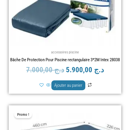
accessoires piscine
Bâche De Protection Pour Piscine rectangulaire 3*2M Intex 28038
7.000,00
د.ج
5.900,00
د.ج
Ajouter au panier
Le
Le
Promo !
prix
prix
initial
actuel