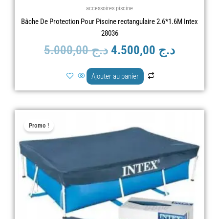
accessoires piscine
Bâche De Protection Pour Piscine rectangulaire 2.6*1.6M Intex
28036
5.000,00
د.ج
4.500,00
د.ج
Ajouter au panier
Le
Le
Promo !
prix
prix
initial
actuel
était :
est :
د.ج 7.000,00.