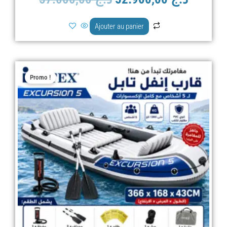
Ajouter au panier
Le
Le
Promo !
prix
prix
initial
actuel
était :
est :
د.ج 60.000,00.