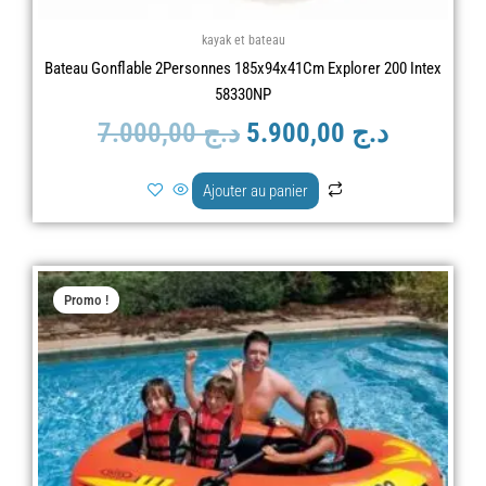
kayak et bateau
Bateau Gonflable 2Personnes 185x94x41Cm Explorer 200 Intex
58330NP
7.000,00
د.ج
5.900,00
د.ج
Ajouter au panier
Le
Le
Promo !
prix
prix
initial
actuel
était :
est :
د.ج 12.000,00.