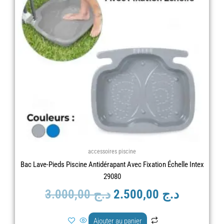
était :
est :
د.ج 3.000,00.
accessoires piscine
Bac Lave-Pieds Piscine Antidérapant Avec Fixation Échelle Intex
29080
3.000,00
د.ج
2.500,00
د.ج
Ajouter au panier