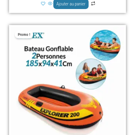
Ajouter au panier
Le
Le
Promo !
prix
prix
initial
actuel
était :
est :
د.ج 7.000,00.