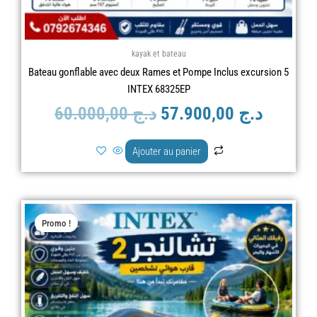
kayak et bateau
Bateau gonflable avec deux Rames et Pompe Inclus excursion 5
INTEX 68325EP
60.000,00
د.ج
57.900,00
د.ج
Ajouter au panier
Le
Le
Promo !
prix
prix
initial
actuel
était :
est :
د.ج 25.000,00.