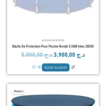
accessoires piscine
Bâche De Protection Pour Piscine Ronde 3.05M Intex 28030
5.000,00
د.ج
3.900,00
د.ج
Ajouter au panier
Le
Le
Promo !
prix
prix
initial
actuel