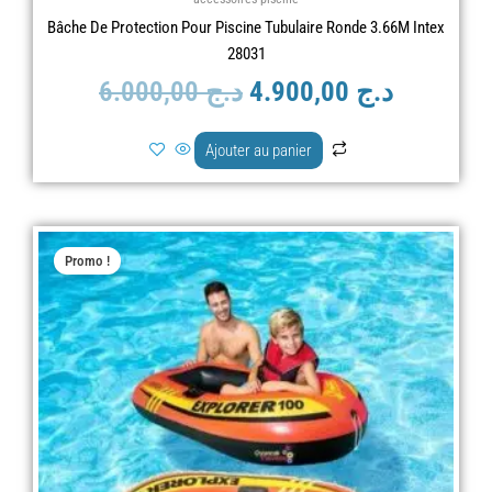
Bâche De Protection Pour Piscine Tubulaire Ronde 3.66M Intex
28031
6.000,00
د.ج
4.900,00
د.ج
Ajouter au panier
Le
Le
Promo !
prix
prix
initial
actuel
était :
est :
د.ج 6.000,00.