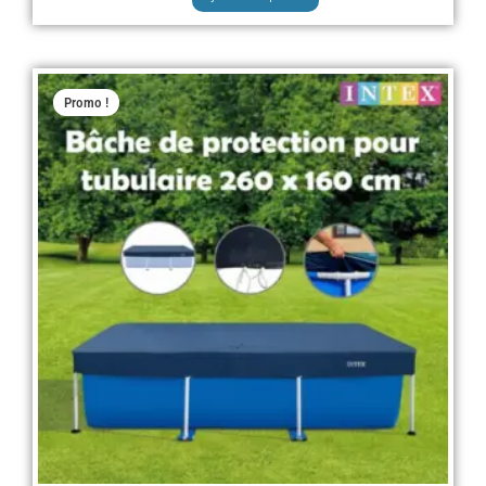
Le
Le
Promo !
prix
prix
initial
actuel
était :
est :
د.ج 5.000,00.