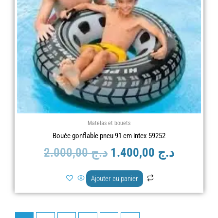
Matelas et bouets
Bouée gonflable pneu 91 cm intex 59252
2.000,00
د.ج
1.400,00
د.ج
Ajouter au panier