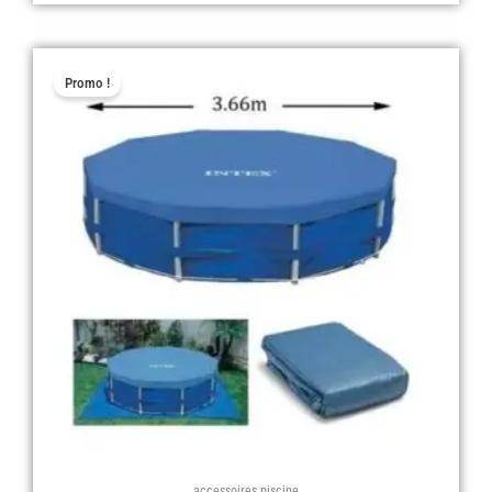
Le
Le
Promo !
prix
prix
initial
actuel
était :
est :
د.ج 6.000,00.
accessoires piscine