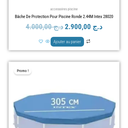
accessoires piscine
Bâche De Protection Pour Piscine Ronde 2.44M Intex 28020
4.000,00
د.ج
2.900,00
د.ج
Ajouter au panier
Le
Le
Promo !
prix
prix
initial
actuel
était :
est :
د.ج 5.000,00.