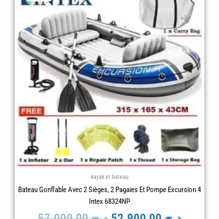
prix
prix
initial
actuel
était :
est :
د.ج 57.000,00.
kayak et bateau
Bateau Gonflable Avec 2 Sièges, 2 Pagaies Et Pompe Excursion 4
Intex 68324NP
57.000,00
د.ج
52.900,00
د.ج