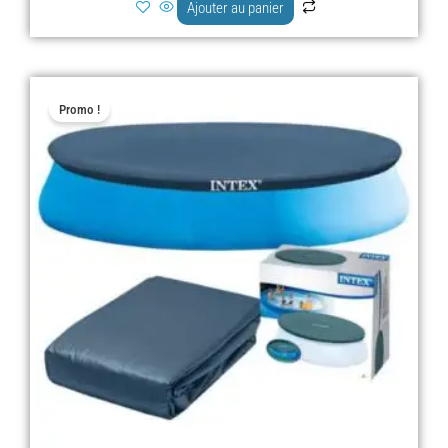
Ajouter au panier
Le
Le
Promo !
prix
prix
initial
actuel
était :
est :
د.ج 4.000,00.