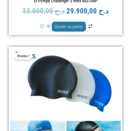
Et Pompe Challenger 3 Intex 68370NP
33.000,00
د.ج
29.900,00
د.ج
Ajouter au panier
Le
Le
Promo !
prix
prix
initial
actuel
était :
est :
د.ج 2.000,00.