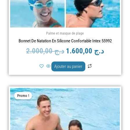
Palme et masque de plage
Bonnet De Natation En Silicone Confortable Intex 55992
2.000,00
د.ج
1.600,00
د.ج
Ajouter au panier
Le
Le
Promo !
prix
prix
initial
actuel
était :
est :
د.ج 2.000,00.