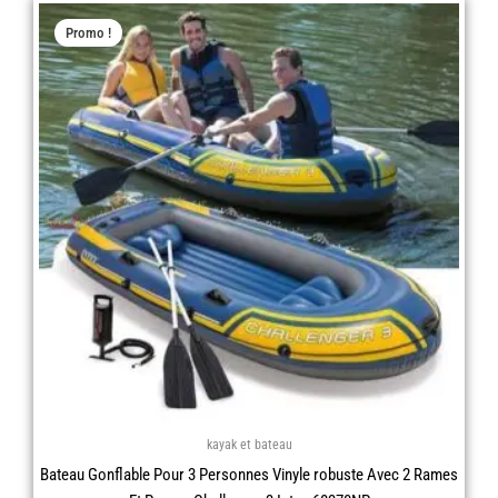
Le
Le
Promo !
prix
prix
initial
actuel
était :
est :
د.ج 33.000,00.
kayak et bateau
Bateau Gonflable Pour 3 Personnes Vinyle robuste Avec 2 Rames