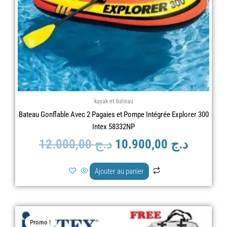
kayak et bateau
Bateau Gonflable Avec 2 Pagaies et Pompe Intégrée Explorer 300
Intex 58332NP
12.000,00
د.ج
10.900,00
د.ج
Ajouter au panier
Le
Le
Promo !