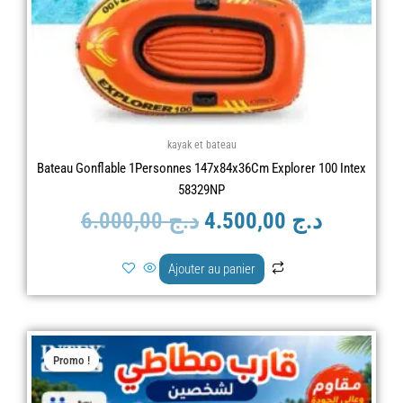
kayak et bateau
Bateau Gonflable 1Personnes 147x84x36Cm Explorer 100 Intex
58329NP
6.000,00
د.ج
4.500,00
د.ج
Ajouter au panier
Le
Le
Promo !
prix
prix
initial
actuel