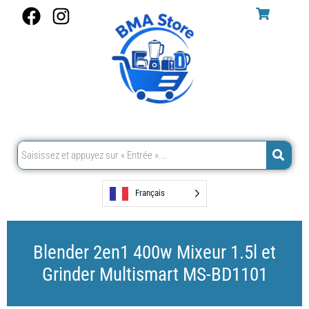
Aller
F
I
au
a
n
contenu
c
s
e
t
b
a
o
g
o
r
k
a
m
Français
Blender 2en1 400w Mixeur 1.5l et
Grinder Multismart MS-BD1101