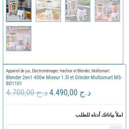
Appareil de jus
,
Electroménager
,
Hachoir et Blender
,
Multismart
Blender 2en1 400w Mixeur 1.5l et Grinder Multismart MS-
BD1101
4.700,00
د.ج
4.490,00
د.ج
Le
Le
prix
prix
initial
actuel
était :
est :
املأ بياناتك أدناه للطلب
د.ج 4.490,00.
د.ج 4.700,00.