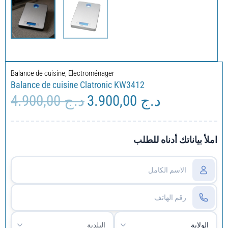
Balance de cuisine
,
Electroménager
Balance de cuisine Clatronic KW3412
4.900,00
د.ج
3.900,00
د.ج
Le
Le
prix
prix
initial
actuel
était :
est :
املأ بياناتك أدناه للطلب
د.ج 3.900,00.
د.ج 4.900,00.