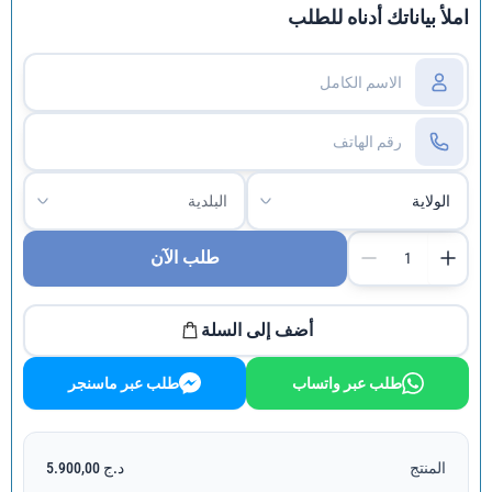
املأ بياناتك أدناه للطلب
طلب الآن
أضف إلى السلة
طلب عبر واتساب
طلب عبر ماسنجر
المنتج
د.ج 5.900,00