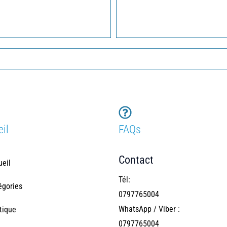
il
FAQs
Contact
ueil
Tél:
égories
0797765004
WhatsApp / Viber :
tique
0797765004