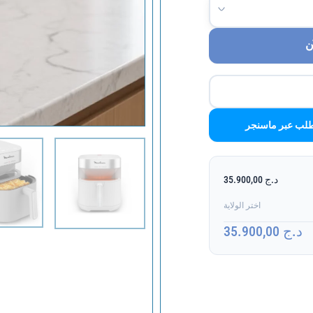
ن
لب عبر ماسنجر
د.ج 35.900,00
اختر الولاية
د.ج 35.900,00