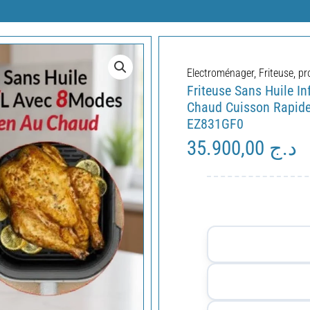
Electroménager
,
Friteuse
,
pr
Friteuse Sans Huile I
Chaud Cuisson Rapide
EZ831GF0
35.900,00
د.ج