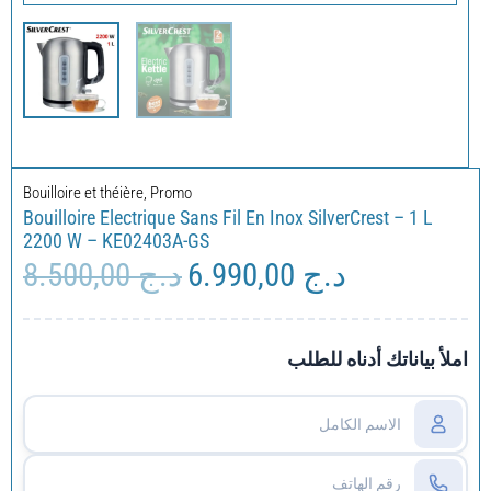
Bouilloire et théière
,
Promo
Bouilloire Electrique Sans Fil En Inox SilverCrest – 1 L
2200 W – KE02403A-GS
8.500,00
د.ج
6.990,00
د.ج
Le
Le
prix
prix
initial
actuel
était :
est :
املأ بياناتك أدناه للطلب
د.ج 6.990,00.
د.ج 8.500,00.