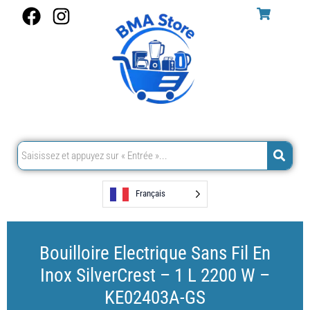
Aller
F
I
au
a
n
contenu
c
s
e
t
b
a
o
g
o
r
k
a
m
Français
Bouilloire Electrique Sans Fil En
Inox SilverCrest – 1 L 2200 W –
KE02403A-GS