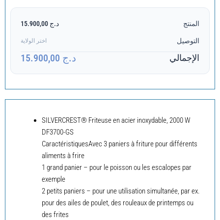
المنتج
د.ج 15.900,00
التوصيل
اختر الولاية
د.ج 15.900,00
الإجمالي
SILVERCREST® Friteuse en acier inoxydable, 2000 W
DF3700-GS
CaractéristiquesAvec 3 paniers à friture pour différents
aliments à frire
1 grand panier – pour le poisson ou les escalopes par
exemple
2 petits paniers – pour une utilisation simultanée, par ex.
pour des ailes de poulet, des rouleaux de printemps ou
des frites