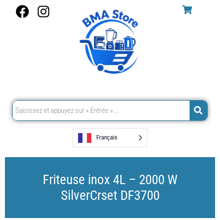
Aller
F
I
au
a
n
contenu
c
s
e
t
b
a
o
g
o
r
k
a
m
Français
Friteuse inox 4L – 2000 W
SilverCrset DF3700