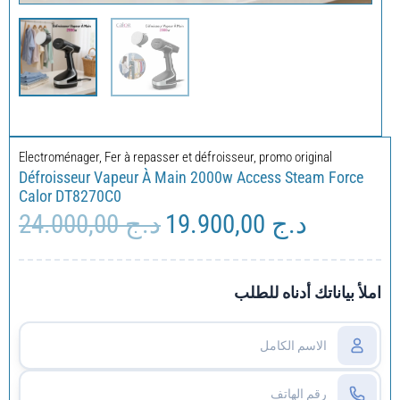
Electroménager
,
Fer à repasser et défroisseur
,
promo original
Défroisseur Vapeur À Main 2000w Access Steam Force
Calor DT8270C0
24.000,00
د.ج
19.900,00
د.ج
Le
Le
prix
prix
initial
actuel
était :
est :
املأ بياناتك أدناه للطلب
د.ج 24.000,00.