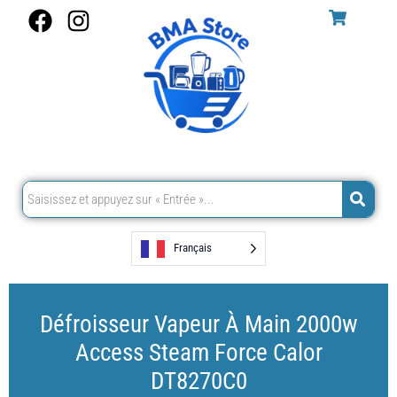
Aller
F
I
au
a
n
contenu
c
s
e
t
b
a
o
g
o
r
k
a
m
Français
Défroisseur Vapeur À Main 2000w
Access Steam Force Calor
DT8270C0