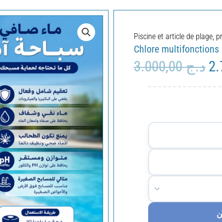
Piscine et article de plage
,
p
Chlore multifonctions
3.000,00
د.ج
Le
pri
ini
éta
ن