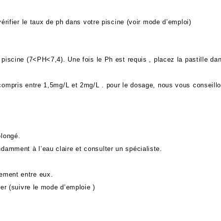
 vérifier le taux de ph dans votre piscine (voir mode d’emploi)
 piscine (7<PH<7,4). Une fois le Ph est requis , placez la pastille da
 compris entre 1,5mg/L et 2mg/L . pour le dosage, nous vous conseill
olongé.
damment à l’eau claire et consulter un spécialiste.
tement entre eux.
ner (suivre le mode d’emploie )