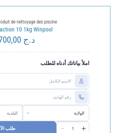
roduit de nettoyage des piscine
 action 10 1kg Winpool
2.700,00
د.ج
Le
x
prix
tial
actuel
it :
est :
املأ بياناتك أدناه للطلب
د.ج 2.700,00.
د.ج 3.000,00.
طلب الآ