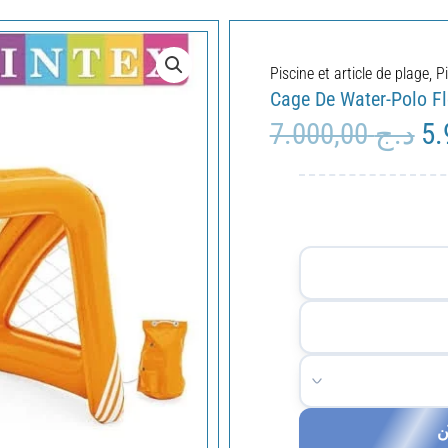
Piscine et article de plage
,
P
Cage De Water-Polo Fl
7.000,00
د.ج
Le
pri
ini
éta
ن