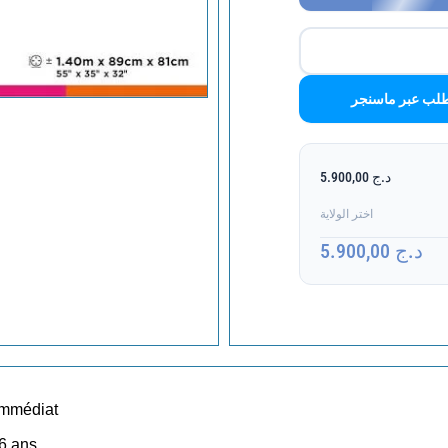
لب عبر ماسنجر
د.ج 5.900,00
اختر الولاية
د.ج 5.900,00
 immédiat
 6 ans