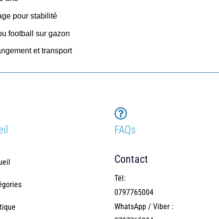
age pour stabilité
ou football sur gazon
angement et transport
il
FAQs
Contact
ueil
Tél:
égories
0797765004
WhatsApp / Viber :
tique