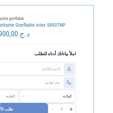
iscine gonflable
ottante Gonflable Intex 58507NP
5.900,00
د.ج
Le
x
prix
tial
actuel
it :
est :
املأ بياناتك أدناه للطلب
د.ج 5.900,00.
د.ج 7.000,00.
طلب الآ