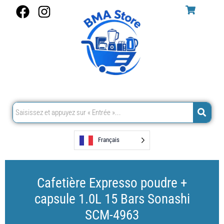
Aller
F
I
au
a
n
contenu
c
s
e
t
b
a
o
g
o
r
k
a
m
Français
Cafetière Expresso poudre +
capsule 1.0L 15 Bars Sonashi
SCM-4963