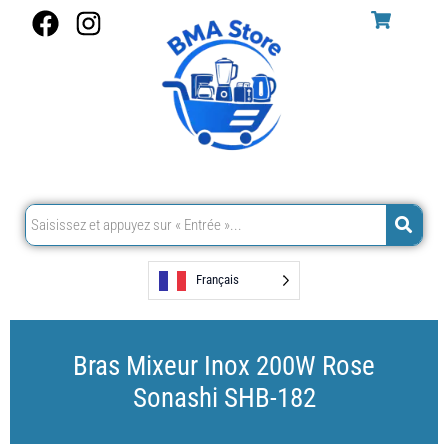
Aller
F
I
au
a
n
contenu
c
s
e
t
b
a
o
g
o
r
k
a
m
Français
Bras Mixeur Inox 200W Rose
Sonashi SHB-182