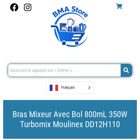
Aller
F
I
au
a
n
contenu
c
s
e
t
b
a
o
g
o
r
k
a
m
Français
Bras Mixeur Avec Bol 800mL 350W
Turbomix Moulinex DD12H110