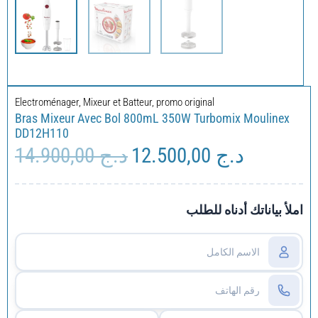
Electroménager
,
Mixeur et Batteur
,
promo original
Bras Mixeur Avec Bol 800mL 350W Turbomix Moulinex
DD12H110
14.900,00
د.ج
12.500,00
د.ج
Le
Le
prix
prix
initial
actuel
était :
est :
املأ بياناتك أدناه للطلب
د.ج 14.900,00.