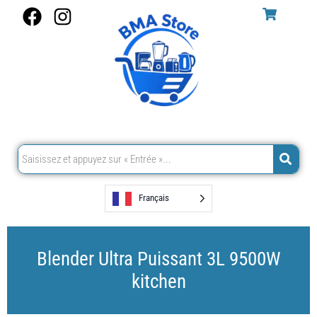
Aller
F
I
au
a
n
contenu
c
s
e
t
b
a
o
g
o
r
k
a
m
Français
Blender Ultra Puissant 3L 9500W
kitchen