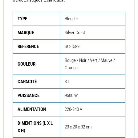
Caractéristiques techniques :
TYPE
Blender
MARQUE
Silver Crest
RÉFÉRENCE
SC-1589
Rouge / Noir / Vert / Mauve /
COULEUR
Orange
CAPACITÉ
3 L
PUISSANCE
9500 W
ALIMENTATION
220-240 V
DIMENTIONS (L X L
23 x 20 x 32 cm
X H)