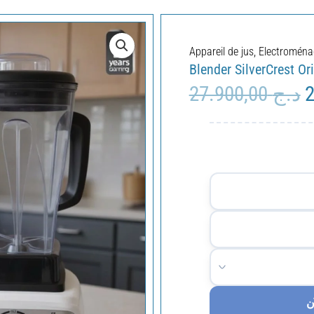
Appareil de jus
,
Electroména
Blender SilverCrest Or
27.900,00
د.ج
L
p
i
é
ن