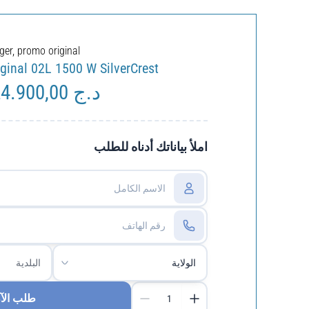
ger
,
promo original
iginal 02L 1500 W SilverCrest
24.900,00
د.ج
e
Le
rix
prix
nitial
actuel
tait :
est :
املأ بياناتك أدناه للطلب
د.ج 24.900,00.
د.ج 27.900,00.
طلب الآ