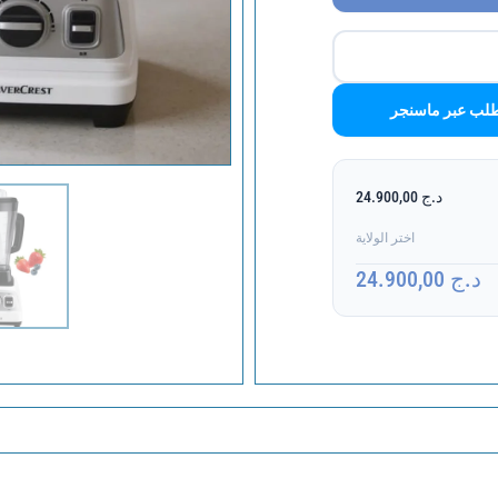
لب عبر ماسنجر
د.ج 24.900,00
اختر الولاية
د.ج 24.900,00