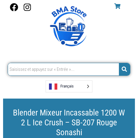
Aller
F
I
au
a
n
contenu
c
s
e
t
b
a
o
g
o
r
k
a
m
Français
Blender Mixeur Incassable 1200 W
2 L Ice Crush – SB-207 Rouge
Sonashi