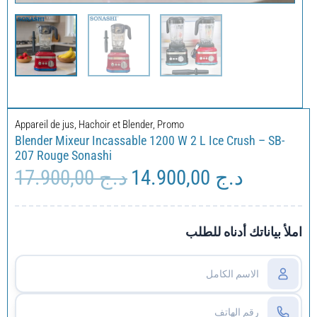
Appareil de jus
,
Hachoir et Blender
,
Promo
Blender Mixeur Incassable 1200 W 2 L Ice Crush – SB-
207 Rouge Sonashi
17.900,00
د.ج
14.900,00
د.ج
Le
Le
prix
prix
initial
actuel
était :
est :
املأ بياناتك أدناه للطلب
د.ج 17.900,00.