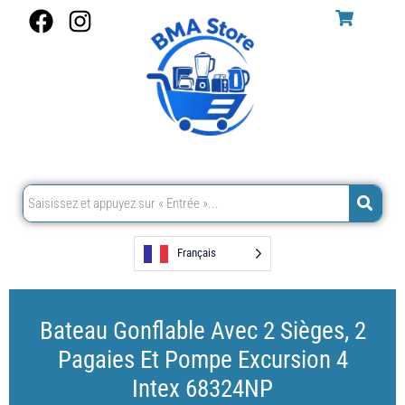
Aller
F
I
au
a
n
contenu
c
s
e
t
b
a
o
g
o
r
k
a
m
Français
Bateau Gonflable Avec 2 Sièges, 2
Pagaies Et Pompe Excursion 4
Intex 68324NP