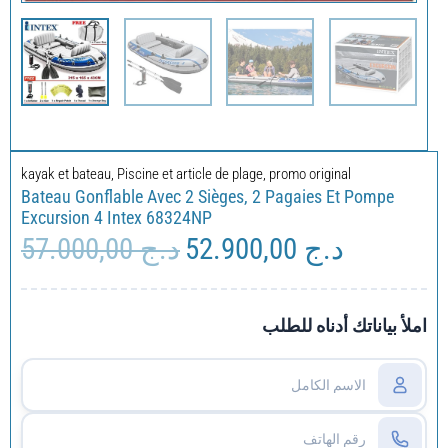
kayak et bateau
,
Piscine et article de plage
,
promo original
Bateau Gonflable Avec 2 Sièges, 2 Pagaies Et Pompe
Excursion 4 Intex 68324NP
57.000,00
د.ج
52.900,00
د.ج
Le
Le
prix
prix
initial
actuel
était :
est :
املأ بياناتك أدناه للطلب
د.ج 57.000,00.