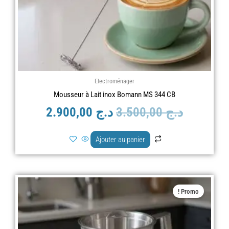
Electroménager
Mousseur à Lait inox Bomann MS 344 CB
د.ج
3.500,00
د.ج
2.900,00
Ajouter au panier
Le
Le
Promo !
prix
prix
actuel
initial