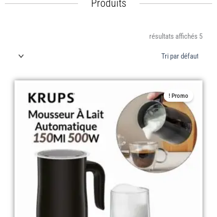
Produits
5 résultats affichés
Le
Le
Promo !
prix
prix
actuel
initial
est :
était :
د.ج 20.000,00.
د.ج 16.900,00.