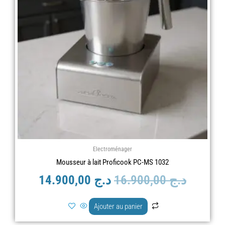
est :
était :
د.ج 16.900,00.
د.ج 14.900,00.
Electroménager
Mousseur à lait Proficook PC-MS 1032
د.ج
16.900,00
د.ج
14.900,00
Ajouter au panier