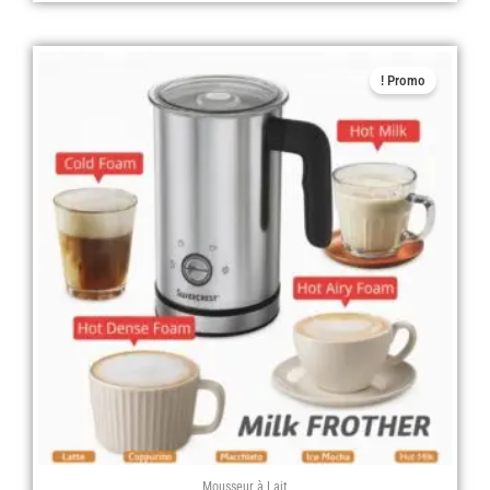
Le
Le
Promo !
prix
prix
actuel
initial
est :
était :
د.ج 14.900,00.
د.ج 12.900,00.
Mousseur à Lait