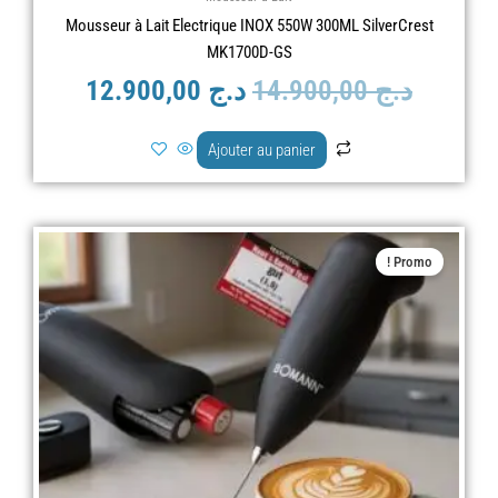
Mousseur à Lait Electrique INOX 550W 300ML SilverCrest
MK1700D-GS
د.ج
14.900,00
د.ج
12.900,00
Ajouter au panier
Le
Le
Promo !
prix
prix
actuel
initial
est :
était :
د.ج 3.500,00.
د.ج 2.900,00.