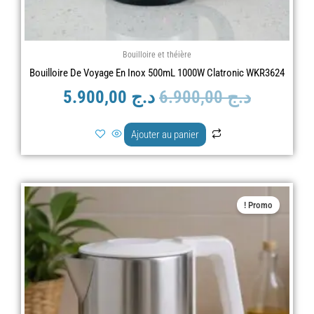
Bouilloire et théière
Bouilloire De Voyage En Inox 500mL 1000W Clatronic WKR3624
د.ج
6.900,00
د.ج
5.900,00
Ajouter au panier
Le
Le
Promo !
prix
prix
actuel
initial
est :
était :
د.ج 7.900,00.
د.ج 6.900,00.