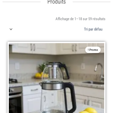
Produits
Affichage de 1–18 sur 59 résultats
Le
Le
Promo !
prix
prix
actuel
initial
est :
était :
د.ج 6.900,00.
د.ج 5.900,00.