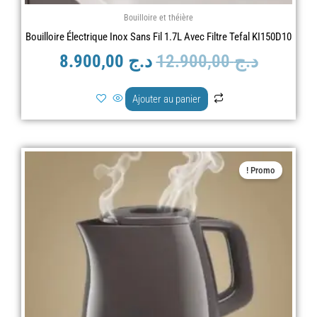
Bouilloire et théière
Bouilloire Électrique Inox Sans Fil 1.7L Avec Filtre Tefal KI150D10
د.ج
12.900,00
د.ج
8.900,00
Ajouter au panier
Le
Le
Promo !
prix
prix
actuel
initial
est :
était :
د.ج 8.900,00.
د.ج 7.900,00.