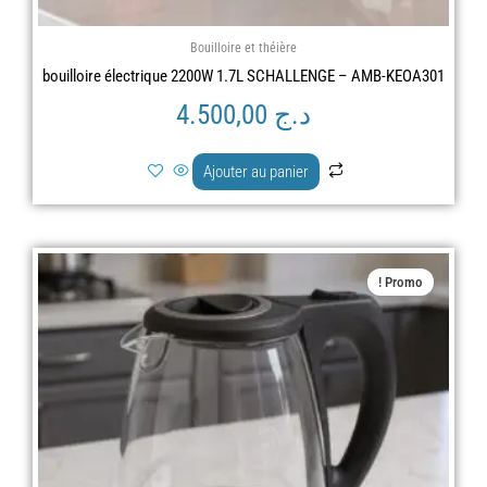
Bouilloire et théière
bouilloire électrique 2200W 1.7L SCHALLENGE – AMB-KEOA301
د.ج
4.500,00
Ajouter au panier
Le
Le
Promo !
prix
prix
actuel
initial
est :
était :
د.ج 8.900,00.
د.ج 7.500,00.