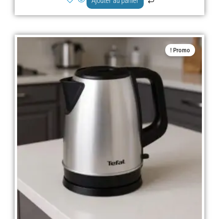
Ajouter au panier
Le
Le
Promo !
prix
prix
actuel
initial
est :
était :
د.ج 12.900,00.
د.ج 8.900,00.