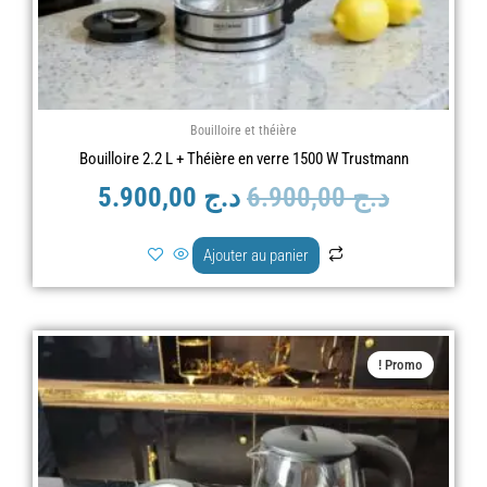
Bouilloire et théière
Bouilloire 2.2 L + Théière en verre 1500 W Trustmann
د.ج
6.900,00
د.ج
5.900,00
Ajouter au panier
Le
Le
Promo !
prix
prix
actuel
initial
est :
était :
د.ج 12.900,00.
د.ج 8.990,00.