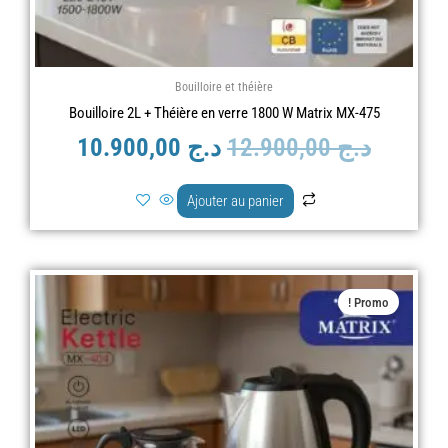
Bouilloire et théière
Bouilloire 2L + Théière en verre 1800 W Matrix MX-475
د.ج
12.900,00
د.ج
10.900,00
Ajouter au panier
Le
Le
Promo !
prix
prix
actuel
initial
est :
était :
د.ج 12.900,00.
د.ج 9.900,00.