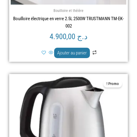
Bouilloire et théière
Bouilloire électrique en verre 2.5L 2500W TRUSTMANN TM-EK-
002
د.ج
4.900,00
Ajouter au panier
Le
Le
Promo !
prix
prix
actuel
initial
est :
était :
د.ج 13.900,00.
د.ج 10.900,00.