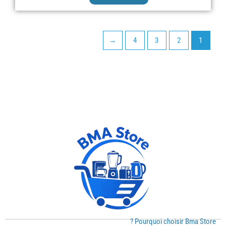
←
4
3
2
1
Pourquoi choisir Bma Store ?