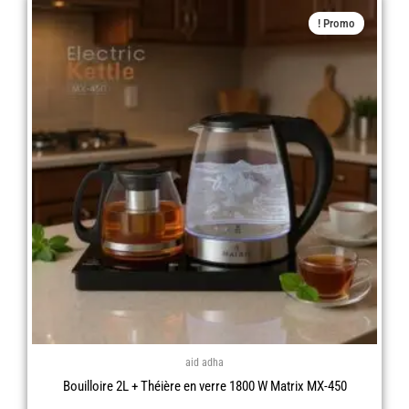
Le
Le
Promo !
prix
prix
actuel
initial
est :
était :
د.ج 12.900,00.
د.ج 8.990,00.
aid adha
Bouilloire 2L + Théière en verre 1800 W Matrix MX-450