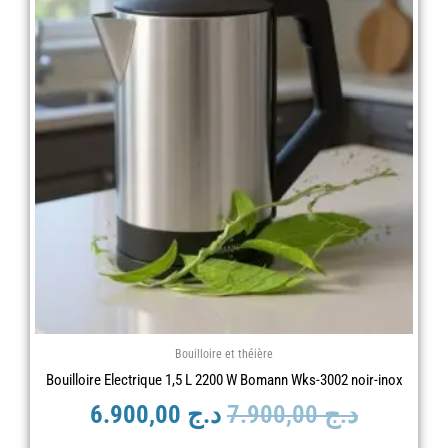
actuel
initial
est :
était :
د.ج 7.900,00.
د.ج 6.900,00.
Bouilloire et théière
Bouilloire Electrique 1,5 L 2200 W Bomann Wks-3002 noir-inox
د.ج
7.900,00
د.ج
6.900,00