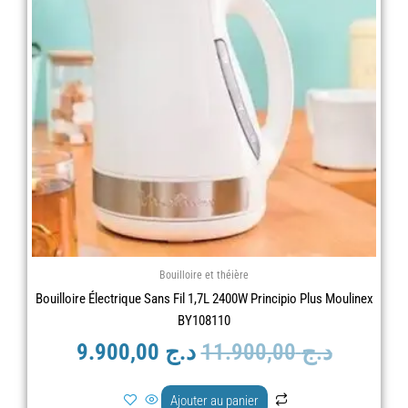
est :
était :
د.ج 11.900,00.
د.ج 9.900,00.
Bouilloire et théière
Bouilloire Électrique Sans Fil 1,7L 2400W Principio Plus Moulinex
BY108110
د.ج
11.900,00
د.ج
9.900,00
Ajouter au panier