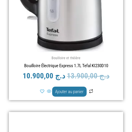
Bouilloire et théière
Bouilloire Électrique Express 1.7L Tefal KI230D10
د.ج
13.900,00
د.ج
10.900,00
Ajouter au panier