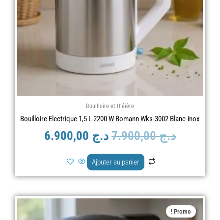
Bouilloire et théière
Bouilloire Electrique 1,5 L 2200 W Bomann Wks-3002 Blanc-inox
د.ج
7.900,00
د.ج
6.900,00
Ajouter au panier
Le
Le
Promo !
prix
prix