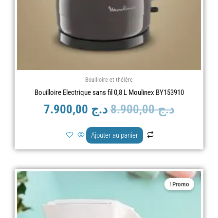
Bouilloire et théière
Bouilloire Electrique sans fil 0,8 L Moulinex BY153910
د.ج
8.900,00
د.ج
7.900,00
Ajouter au panier
Le
Le
Promo !
prix
prix
actuel
initial