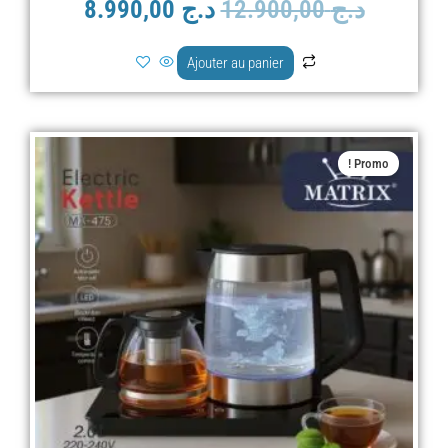
د.ج
12.900,00
د.ج
8.990,00
Ajouter au panier
Le
Le
Promo !
prix
prix
actuel
initial
est :
était :
د.ج 12.900,00.
د.ج 10.900,00.