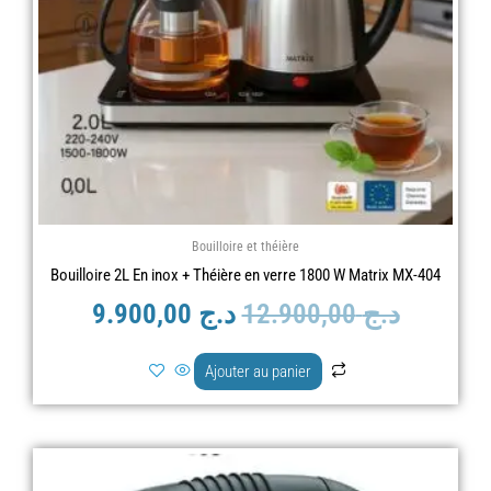
Bouilloire et théière
Bouilloire 2L En inox + Théière en verre 1800 W Matrix MX-404
د.ج
12.900,00
د.ج
9.900,00
Ajouter au panier