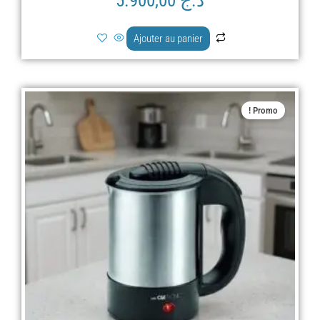
د.ج
5.900,00
Ajouter au panier
Le
Le
Promo !
prix
prix
actuel
initial
est :
était :
د.ج 6.900,00.
د.ج 5.900,00.