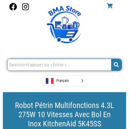
Aller
F
I
au
a
n
contenu
c
s
e
t
b
a
o
g
o
r
k
a
m
Français
Robot Pétrin Multifonctions 4.3L
275W 10 Vitesses Avec Bol En
Inox KitchenAid 5K45SS