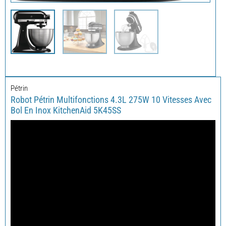
Pétrin
Robot Pétrin Multifonctions 4.3L 275W 10 Vitesses Avec
Bol En Inox KitchenAid 5K45SS