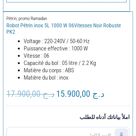
Pétrin
,
promo Ramadan
Robot Pétrin inox 5L 1000 W 06Vitesses Noir Robuste
PK2
Voltage : 220-240V / 50-60 Hz
Puissance effective : 1000 W
Vitesse : 06
Capacité du bol : 05 litre / 2.2 Kg
Matière du corps : ABS
Matière du bol : inox
17.900,00
د.ج
15.900,00
د.ج
Le
Le
prix
prix
initial
actuel
était :
est :
املأ بياناتك أدناه للطلب
د.ج 17.900,00.