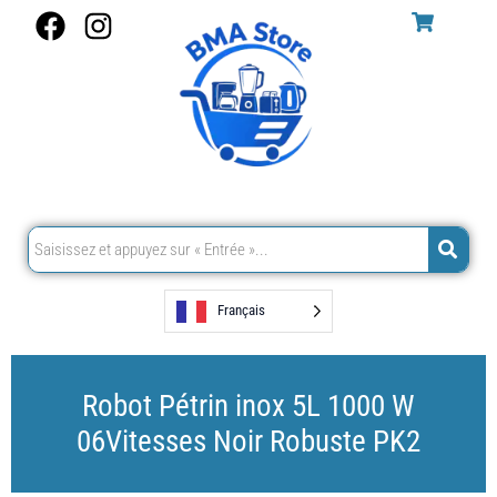
Aller
F
I
au
a
n
contenu
c
s
e
t
b
a
o
g
o
r
k
a
m
Français
Robot Pétrin inox 5L 1000 W
06Vitesses Noir Robuste PK2