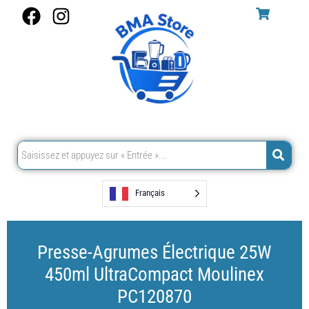
Aller
F
I
au
a
n
contenu
c
s
e
t
b
a
o
g
o
r
k
a
m
Français
Presse-Agrumes Électrique 25W
450ml UltraCompact Moulinex
PC120870