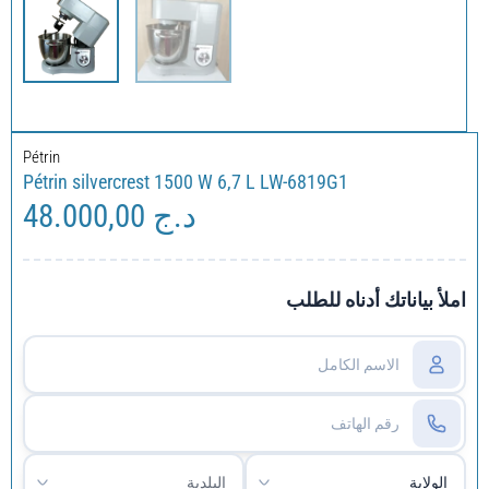
Pétrin
Pétrin silvercrest 1500 W 6,7 L LW-6819G1
48.000,00
د.ج
املأ بياناتك أدناه للطلب