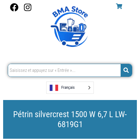
Aller
F
I
au
a
n
contenu
c
s
e
t
b
a
o
g
o
r
k
a
m
Français
Pétrin silvercrest 1500 W 6,7 L LW-
6819G1