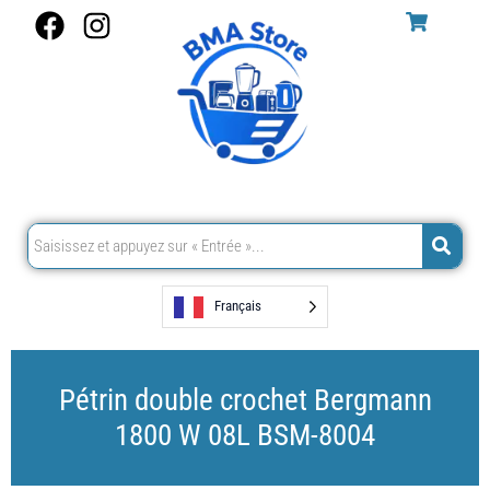
Aller
F
I
au
a
n
contenu
c
s
e
t
b
a
o
g
o
r
k
a
m
Français
Pétrin double crochet Bergmann
1800 W 08L BSM-8004