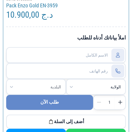
Pack Enzo Gold EN-3959
10.900,00
د.ج
املأ بياناتك أدناه للطلب
طلب الآن
أضف إلى السلة