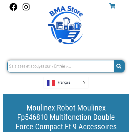
Aller
F
I
au
a
n
contenu
c
s
e
t
b
a
o
g
o
r
k
a
m
Français
Moulinex Robot Moulinex
Fp546810 Multifonction Double
Force Compact Et 9 Accessoires