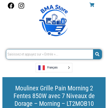
Aller
F
I
au
a
n
contenu
c
s
e
t
b
a
o
g
o
r
k
a
m
Français
Moulinex Grille Pain Morning 2
Fentes 850W avec 7 Niveaux de
Dorage – Morning – LT2MOB10