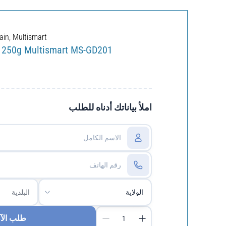
ain
,
Multismart
s 250g Multismart MS-GD201
املأ بياناتك أدناه للطلب
طلب الآ