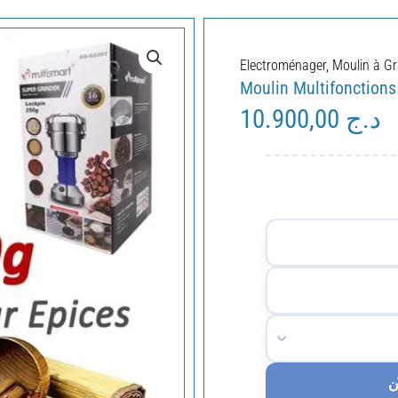
Electroménager
,
Moulin à Gr
Moulin Multifonction
10.900,00
د.ج
ن