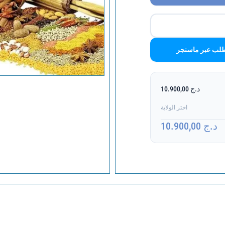
لب عبر ماسنجر
د.ج 10.900,00
اختر الولاية
د.ج 10.900,00