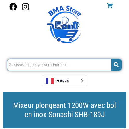
Aller
F
I
au
a
n
contenu
c
s
e
t
b
a
o
g
o
r
k
a
m
Français
Mixeur plongeant 1200W avec bol
en inox Sonashi SHB-189J