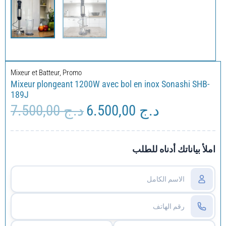
Mixeur et Batteur
,
Promo
Mixeur plongeant 1200W avec bol en inox Sonashi SHB-
189J
7.500,00
د.ج
6.500,00
د.ج
Le
Le
prix
prix
initial
actuel
était :
est :
املأ بياناتك أدناه للطلب
د.ج 6.500,00.
د.ج 7.500,00.