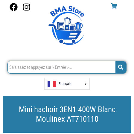
Aller
F
I
au
a
n
contenu
c
s
e
t
b
a
o
g
o
r
k
a
m
Français
Mini hachoir 3EN1 400W Blanc
Moulinex AT710110