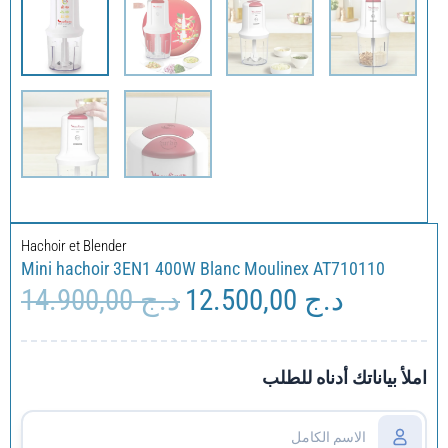
Hachoir et Blender
Mini hachoir 3EN1 400W Blanc Moulinex AT710110
14.900,00
د.ج
12.500,00
د.ج
Le
Le
prix
prix
initial
actuel
était :
est :
املأ بياناتك أدناه للطلب
د.ج 14.900,00.