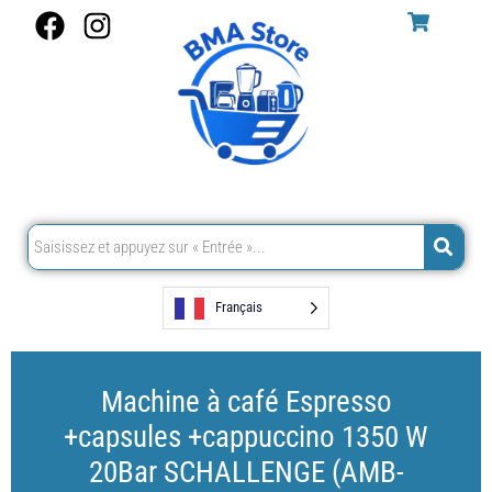
Aller
F
I
au
a
n
contenu
c
s
e
t
b
a
o
g
o
r
k
a
m
Français
Machine à café Espresso
+capsules +cappuccino 1350 W
20Bar SCHALLENGE (AMB-