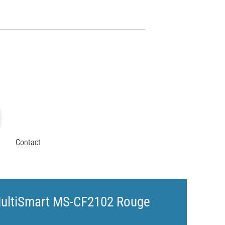
Contact
 MultiSmart MS-CF2102 Rouge