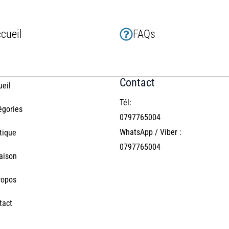
cueil
FAQs
Contact
ueil
Tél:
égories
0797765004
WhatsApp / Viber :
tique
0797765004
raison
ropos
tact