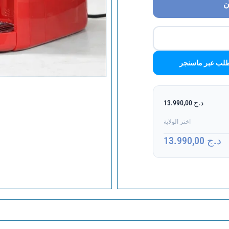
ن
لب عبر ماسنجر
د.ج 13.990,00
اختر الولاية
د.ج 13.990,00