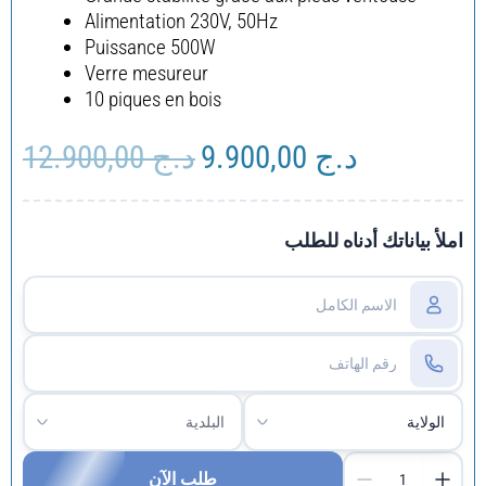
Alimentation 230V, 50Hz
Puissance 500W
Verre mesureur
10 piques en bois
12.900,00
د.ج
9.900,00
د.ج
Le
Le
prix
prix
initial
actuel
était :
est :
املأ بياناتك أدناه للطلب
د.ج 9.900,00.
د.ج 12.900,00.
طلب الآن