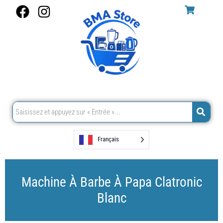
Aller
F
I
au
a
n
contenu
c
s
e
t
b
a
o
g
o
r
k
a
m
Français
Machine À Barbe À Papa Clatronic
Blanc