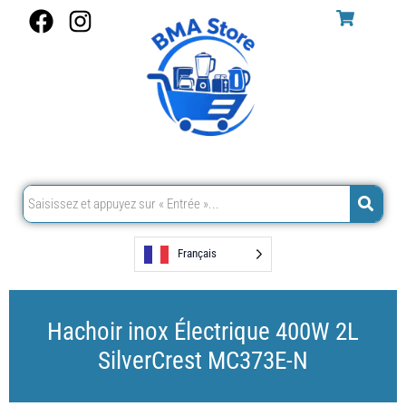
Aller
F
I
au
a
n
contenu
c
s
e
t
b
a
o
g
o
r
k
a
m
Français
Hachoir inox Électrique 400W 2L
SilverCrest MC373E-N