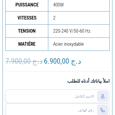
PUISSANCE
400W
VITESSES
2
TENSION
220-240 V/50-60 Hz
MATIÉRE
Acier inoxydable
7.900,00
د.ج
6.900,00
د.ج
Le
Le
prix
prix
initial
actuel
était :
est :
املأ بياناتك أدناه للطلب
د.ج 6.900,00.
د.ج 7.900,00.