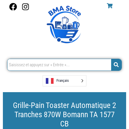
Aller
F
I
au
a
n
contenu
c
s
e
t
b
a
o
g
o
r
k
a
m
Français
Grille-Pain Toaster Automatique 2
Tranches 870W Bomann TA 1577
CB