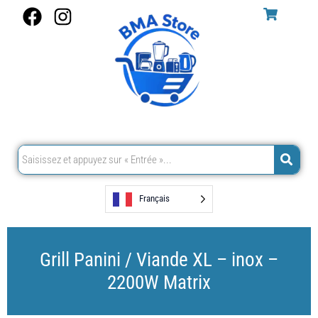
Aller
F
I
au
a
n
contenu
c
s
e
t
b
a
o
g
o
r
k
a
m
Français
Grill Panini / Viande XL – inox –
2200W Matrix