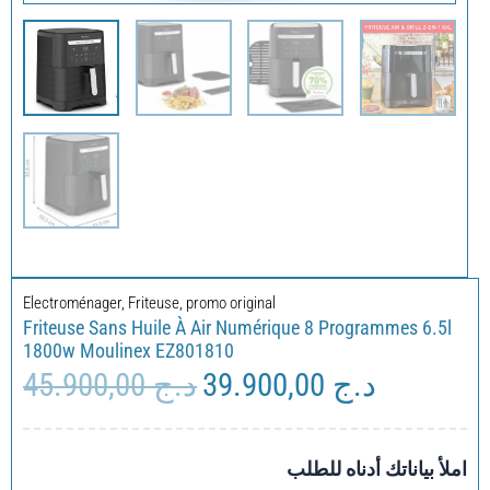
Electroménager
,
Friteuse
,
promo original
Friteuse Sans Huile À Air Numérique 8 Programmes 6.5l
1800w Moulinex EZ801810
45.900,00
د.ج
39.900,00
د.ج
Le
Le
prix
prix
initial
actuel
était :
est :
املأ بياناتك أدناه للطلب
د.ج 45.900,00.