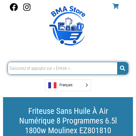
Aller
F
I
au
a
n
contenu
c
s
e
t
b
a
o
g
o
r
k
a
m
Français
Friteuse Sans Huile À Air
Numérique 8 Programmes 6.5l
1800w Moulinex EZ801810