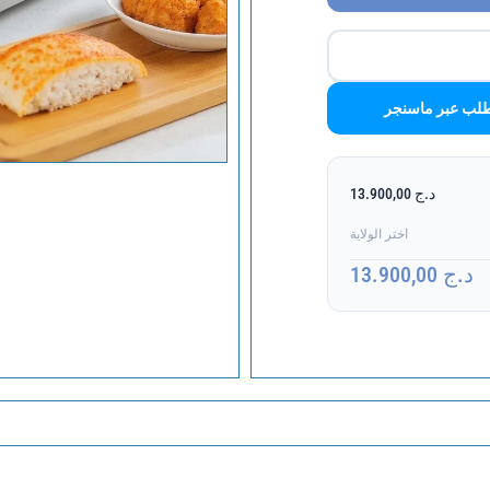
لب عبر ماسنجر
د.ج 13.900,00
اختر الولاية
د.ج 13.900,00