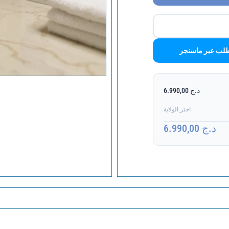
لب عبر ماسنجر
د.ج 6.990,00
اختر الولاية
د.ج 6.990,00