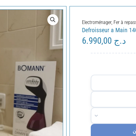
Electroménager
,
Fer à repass
Defroisseur a Main 
6.990,00
د.ج
ن