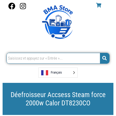
Aller
F
I
au
a
n
contenu
c
s
e
t
b
a
o
g
o
r
k
a
m
Français
Déefroisseur Accsess Steam force
2000w Calor DT8230CO