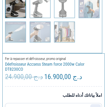
Fer à repasser et défroisseur
,
promo original
Déefroisseur Accsess Steam force 2000w Calor
DT8230CO
24.900,00
د.ج
16.900,00
د.ج
Le
Le
prix
prix
initial
actuel
était :
est :
املأ بياناتك أدناه للطلب
د.ج 24.900,00.