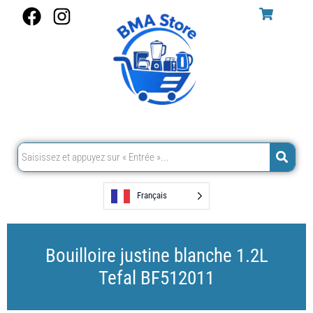
Aller
F
I
au
a
n
contenu
c
s
e
t
b
a
o
g
o
r
k
a
m
Français
Bouilloire justine blanche 1.2L
Tefal BF512011