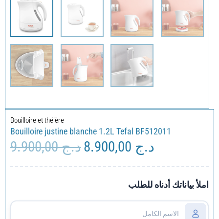
Bouilloire et théière
Bouilloire justine blanche 1.2L Tefal BF512011
9.900,00
د.ج
8.900,00
د.ج
Le
Le
prix
prix
initial
actuel
était :
est :
املأ بياناتك أدناه للطلب
د.ج 8.900,00.
د.ج 9.900,00.