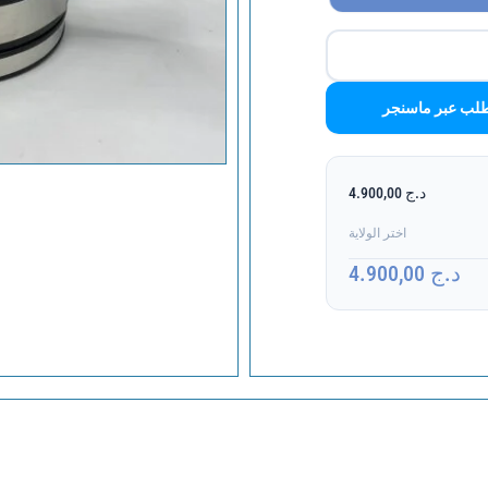
لب عبر ماسنجر
د.ج 4.900,00
اختر الولاية
د.ج 4.900,00