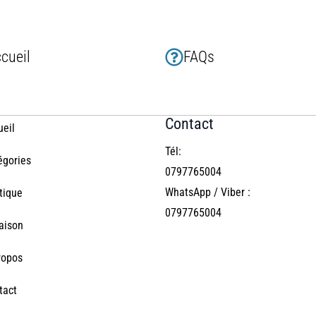
cueil
FAQs
Contact
ueil
Tél:
égories
0797765004
WhatsApp / Viber :
tique
0797765004
raison
ropos
tact