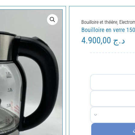
Bouilloire et théière
,
Electro
Bouilloire en verre 1
4.900,00
د.ج
ن