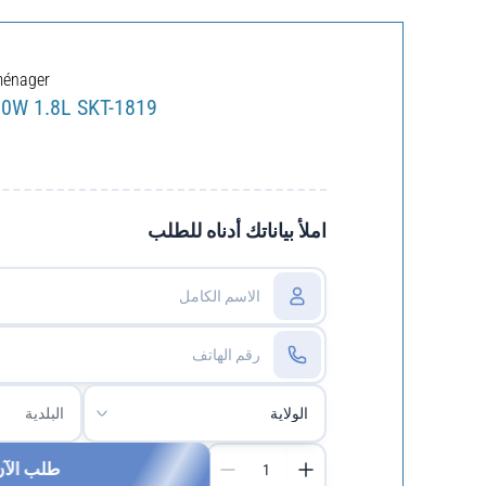
ménager
500W 1.8L SKT-1819
املأ بياناتك أدناه للطلب
طلب الآ