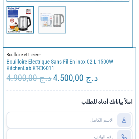
Bouilloire et théière
Bouilloire Electrique Sans Fil En inox 02 L 1500W
KitchenLab KT-EK-011
4.900,00
د.ج
4.500,00
د.ج
Le
Le
prix
prix
initial
actuel
était :
est :
املأ بياناتك أدناه للطلب
د.ج 4.500,00.
د.ج 4.900,00.