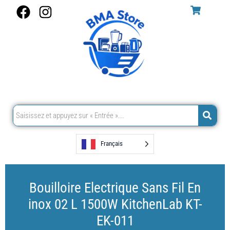
Aller
F
I
au
a
n
contenu
c
s
e
t
b
a
o
g
o
r
k
a
m
Français
Bouilloire Electrique Sans Fil En
inox 02 L 1500W KitchenLab KT-
EK-011