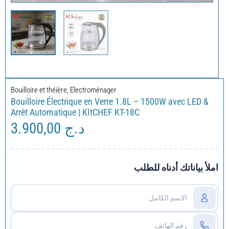
Bouilloire et théière
,
Electroménager
Bouilloire Électrique en Verre 1.8L – 1500W avec LED &
Arrêt Automatique | KItCHEF KT-18C
3.900,00
د.ج
املأ بياناتك أدناه للطلب