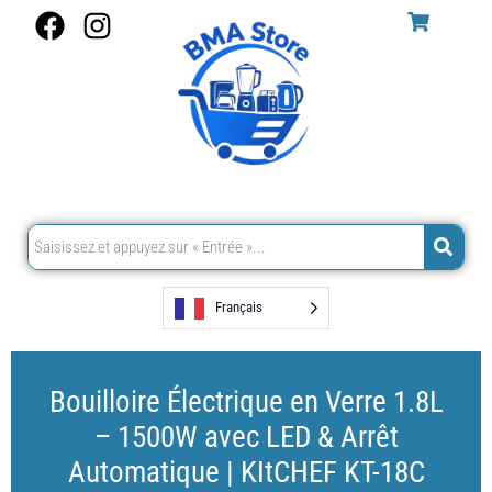
Aller
F
I
au
a
n
contenu
c
s
e
t
b
a
o
g
o
r
k
a
m
Français
Bouilloire Électrique en Verre 1.8L
– 1500W avec LED & Arrêt
Automatique | KItCHEF KT-18C