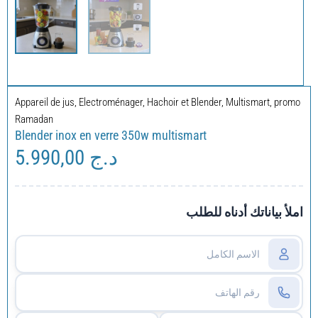
Appareil de jus
,
Electroménager
,
Hachoir et Blender
,
Multismart
,
promo
Ramadan
Blender inox en verre 350w multismart
5.990,00
د.ج
املأ بياناتك أدناه للطلب