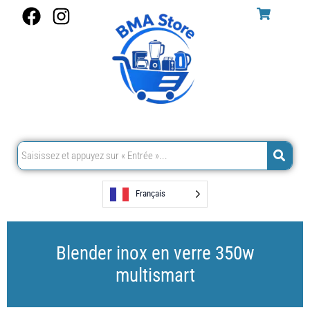
Aller
F
I
au
a
n
contenu
c
s
e
t
b
a
o
g
o
r
k
a
m
Français
Blender inox en verre 350w
multismart